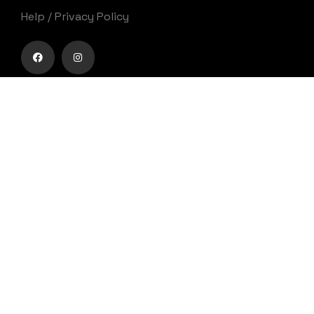
Help
/
Privacy Policy
Zabut è un festival che nasce con l’ambizione di
proporre un percorso di forte innovazione
culturale e diventare punto di riferimento per
appassionati, addetti ai lavori e pubblico generico
nel campo dell’animazione cinematografica.
Menu
Il Festival