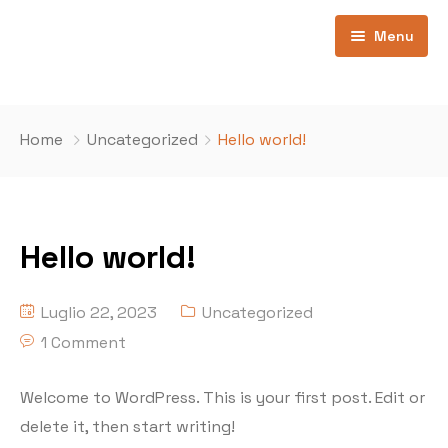
Menu
Home
Home
Uncategorized
Hello world!
Pages
Home 1
Contatti
Ospiti
Hello world!
Movie All
404
Movies Now Playing
Luglio 22, 2023
Uncategorized
1 Comment
Movie Coming Soon
Welcome to WordPress. This is your first post. Edit or
Movie Category
delete it, then start writing!