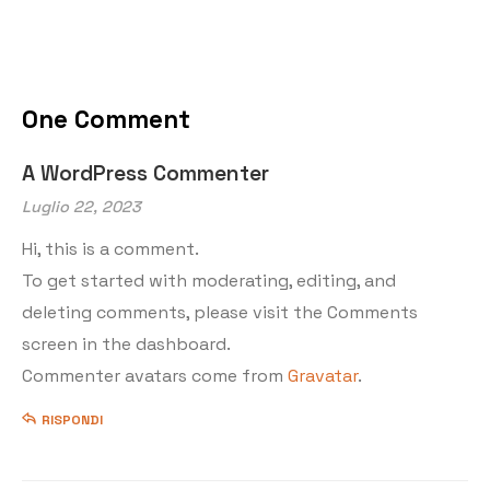
Movie Filter Ajax 1
Movie Filter Ajax 2
Movie Details
One Comment
Event Details
A WordPress Commenter
Luglio 22, 2023
Default No Sidebar
Hi, this is a comment.
News Grid
To get started with moderating, editing, and
deleting comments, please visit the Comments
Grid No Sidebar
screen in the dashboard.
Commenter avatars come from
Gravatar
.
News Masonry
RISPONDI
Marsonry No Sidebar
News Details