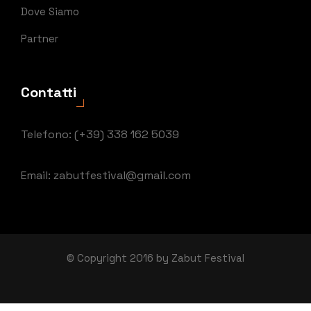
Dove Siamo
Partner
Contatti
Telefono: (+39) 338 162 5039
Email: zabutfestival@gmail.com
© Copyright 2016 by Zabut Festival